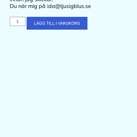
Du när mig på ida@tjusigblus.se
LÄGG TILL I VARUKORG